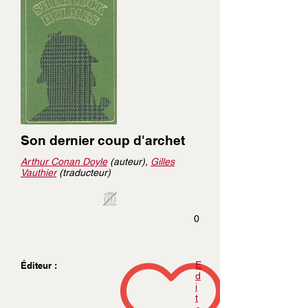
Son dernier coup d'archet
Arthur Conan Doyle
(auteur),
Gilles
Vauthier
(traducteur)
0
E
Éditeur :
d
i
t