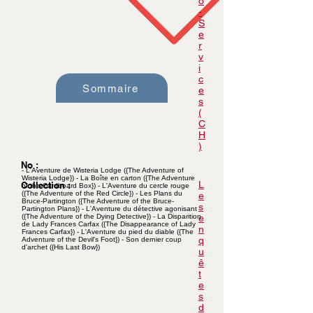
o
-
S
e
r
v
i
c
Sommaire
e
s
(
C
H
)
No :
- L'Aventure de Wisteria Lodge ({The Adventure of
Wisteria Lodge}) - La Boîte en carton ({The Adventure
L
Collection :
of the Cardboard Box}) - L'Aventure du cercle rouge
({The Adventure of the Red Circle}) - Les Plans du
e
Bruce-Partington ({The Adventure of the Bruce-
s
Partington Plans}) - L'Aventure du détective agonisant
({The Adventure of the Dying Detective}) - La Disparition
e
de Lady Frances Carfax ({The Disappearance of Lady
n
Frances Carfax}) - L'Aventure du pied du diable ({The
q
Adventure of the Devil's Foot}) - Son dernier coup
d'archet ({His Last Bow})
u
ê
t
e
s
d