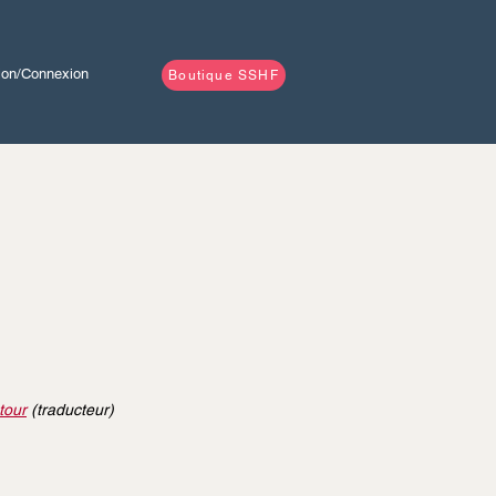
tion/Connexion
Boutique SSHF
tour
(traducteur)