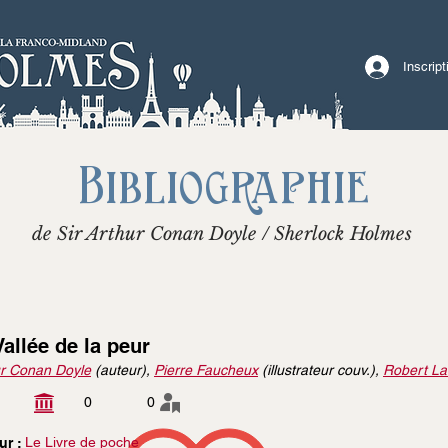
Inscrip
Bibliographie
de Sir Arthur Conan Doyle / Sherlock Holmes
Vallée de la peur
r Conan Doyle
(auteur),
Pierre Faucheux
(illustrateur couv.),
Robert La
0
0
Le Livre de poche
ur :