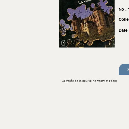
No :
Colle
Date 
- La Vallée de la peur ({The Valley of Fear})