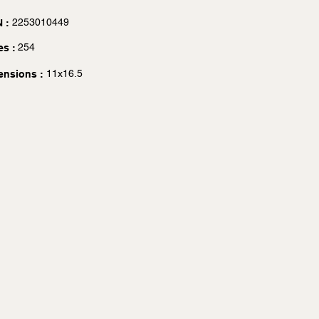
2253010449
 :
254
es :
11x16.5
ensions :