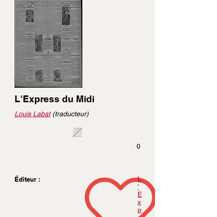
L'Express du Midi
Louis Labat
(traducteur)
0
L
Éditeur :
'
E
x
p