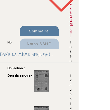
r
e
s
s
d
u
M
i
Sommaire
d
i
No :
1
Notes SSHF
3
5
Dans la même série (56) :
8
3
Collection :
Date de parution :
1
2
J
u
n
e
1
9