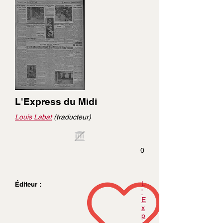
L'Express du Midi
Louis Labat
(traducteur)
0
L
Éditeur :
'
E
x
p