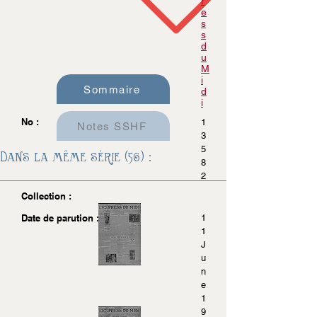
r
e
s
s
d
u
M
i
Sommaire
d
i
No :
1
Notes SSHF
3
5
Dans la même série (56) :
8
2
Collection :
Date de parution :
1
1
J
u
n
e
1
9