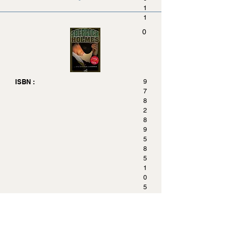
1
1
0
ISBN :
9
7
8
2
8
9
5
8
5
1
0
5
9
Pages :