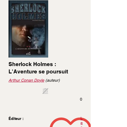
Sherlock Holmes :
L'Aventure se poursuit
Arthur Conan Doyle
(auteur)
0
L
Éditeur :
e