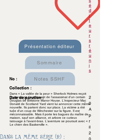
s
é
d
i
t
e
u
r
s
r
Présentation éditeur
é
u
n
Sommaire
i
s
Notes SSHF
No :
Collection :
Dans « La vallée de la peur » Sherlock Holmes reçoit
Date de parution :
2
un message l'avertissant de l'assassinat d'un certain
Douglas de Birlstone Manor House. L'inspecteur Mac
0
Donald de Scotland Yard vient lui annoncer cette même
nouvelle. Ils partent donc sur place. La victime a été
A
tuée d'un coup de Winchester sur la figure. Il est
méconnaissable. Mais il porte les bagues du maître de
p
maison, sauf son alliance, et arbore ce curieux
r
tatouage à l'avant-bras. L'aventure se poursuit avec «
Le chien des Baskerville ».
il
2
Dans la même série (2) :
0