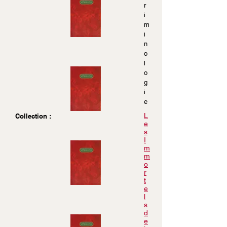
r
i
m
i
n
o
l
o
g
i
e
L
Collection :
e
s
I
m
m
o
r
t
e
l
s
d
e