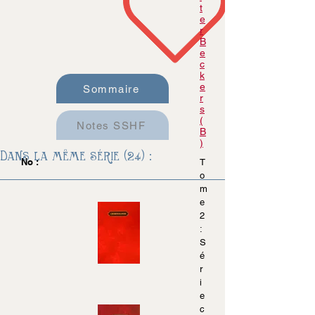
t
e
r
B
e
c
k
e
Sommaire
r
s
(
Notes SSHF
B
)
Dans la même série (24) :
No :
T
o
m
e
2
:
S
é
r
i
e
c