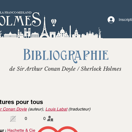
Inscrip
Bibliographie
de Sir Arthur Conan Doyle / Sherlock Holmes
tures pour tous
r Conan Doyle
(auteur),
Louis Labat
(traducteur)
0
0
Hachette & Cie
ur :