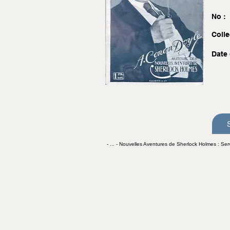
No :
Colle
Date 
- ... - Nouvelles Aventures de Sherlock Holmes : Serv