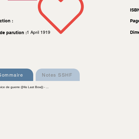
ISBN
ction :
Pag
1 April 1919
Dim
de parution :
Sommaire
Notes SSHF
ice de guerre ({His Last Bow}) - ...