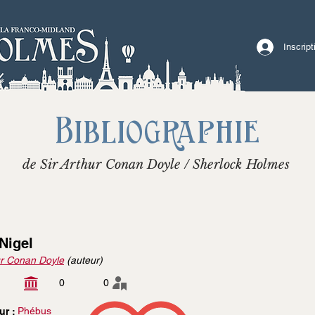
Inscrip
Bibliographie
de Sir Arthur Conan Doyle / Sherlock Holmes
 Nigel
r Conan Doyle
(auteur)
0
0
Phébus
ur :