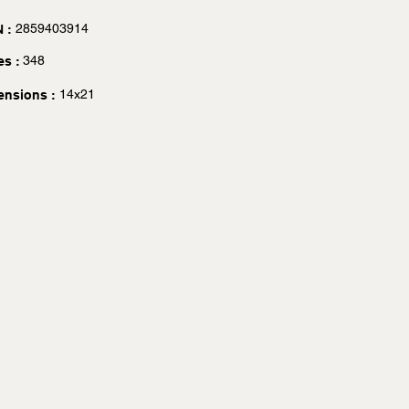
2859403914
 :
348
es :
14x21
ensions :