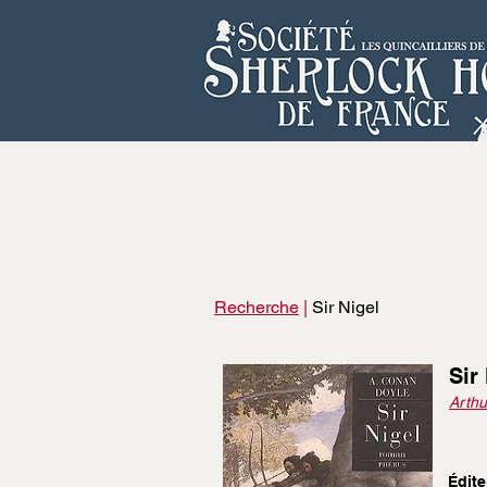
Recherche
|
Sir Nigel
Sir
Arthu
Édite