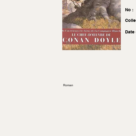
No :
Colle
Date 
Roman