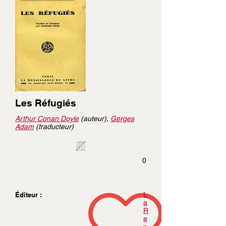
Les Réfugiés
Arthur Conan Doyle
(auteur),
Gerges
Adam
(traducteur)
0
L
Éditeur :
a
R
e