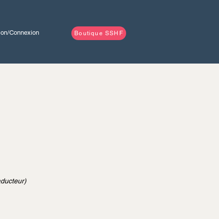
tion/Connexion
Boutique SSHF
aducteur)