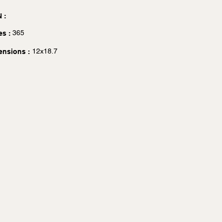
 :
365
es :
12x18.7
ensions :