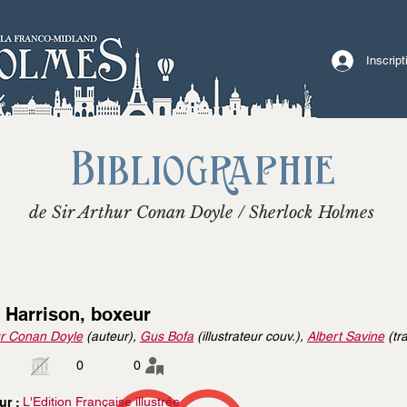
Inscrip
Bibliographie
de Sir Arthur Conan Doyle / Sherlock Holmes
 Harrison, boxeur
r Conan Doyle
(auteur),
Gus Bofa
(illustrateur couv.),
Albert Savine
(tr
0
0
L'Edition Française illustrée
ur :