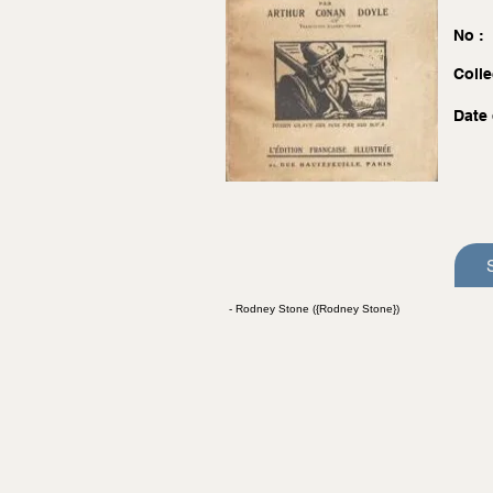
No :
Colle
Date 
- Rodney Stone ({Rodney Stone})