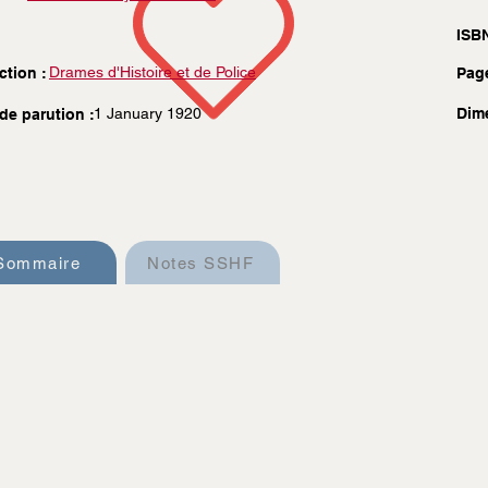
ISBN
Drames d'Histoire et de Police
ction :
Pag
1 January 1920
Dim
de parution :
Sommaire
Notes SSHF