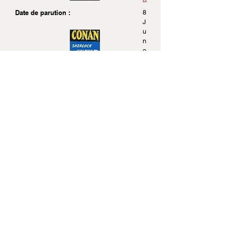
Date de parution :
8
J
u
n
e
1
9
5
8
0
ISBN :
Pages :
6
2
4
Dimensions :