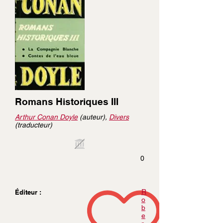
Romans Historiques III
Arthur Conan Doyle
(auteur),
Divers
(traducteur)
0
R
Éditeur :
o
b
e