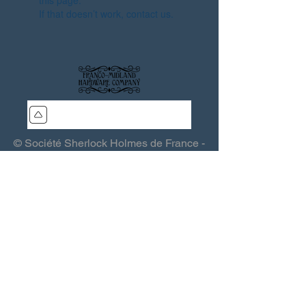
this page.
If that doesn’t work, contact us.
© Société Sherlock Holmes de France -
SSHF - Les Quincailliers de la Franco-
Midland
Association (loi 1901) - Siège : 15, rue
Grande 03370 Saint-Sauvier - France -
sshf@sshf.com
Éditeur responsable :
Thierry Saint-
Joanis
- Toute reproduction interdite
-
Politique de confidentialité
.
Webmaster :
Lomax (QFM)
-
Colophon
.