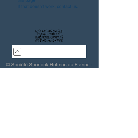
this page.
If that doesn’t work, contact us.
© Société Sherlock Holmes de France -
SSHF - Les Quincailliers de la Franco-
Midland
Association (loi 1901) - Siège : 15, rue
Grande 03370 Saint-Sauvier - France -
sshf@sshf.com
Éditeur responsable :
Thierry Saint-
Joanis
- Toute reproduction interdite
-
Politique de confidentialité
.
Webmaster :
Lomax (QFM)
-
Colophon
.