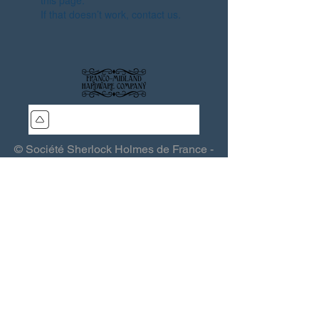
this page.
If that doesn’t work, contact us.
© Société Sherlock Holmes de France -
SSHF - Les Quincailliers de la Franco-
Midland
Association (loi 1901) - Siège : 15, rue
Grande 03370 Saint-Sauvier - France -
sshf@sshf.com
Éditeur responsable :
Thierry Saint-
Joanis
- Toute reproduction interdite
-
Politique de confidentialité
.
Webmaster :
Lomax (QFM)
-
Colophon
.