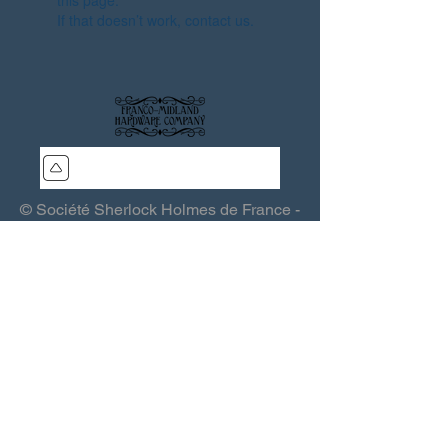
this page.
If that doesn’t work, contact us.
© Société Sherlock Holmes de France -
SSHF - Les Quincailliers de la Franco-
Midland
Association (loi 1901) - Siège : 15, rue
Grande 03370 Saint-Sauvier - France -
sshf@sshf.com
Éditeur responsable :
Thierry Saint-
Joanis
- Toute reproduction interdite
-
Politique de confidentialité
.
Webmaster :
Lomax (QFM)
-
Colophon
.