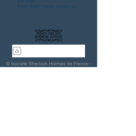
this page.
If that doesn’t work, contact us.
© Société Sherlock Holmes de France -
SSHF - Les Quincailliers de la Franco-
Midland
Association (loi 1901) - Siège : 15, rue
Grande 03370 Saint-Sauvier - France -
sshf@sshf.com
Éditeur responsable :
Thierry Saint-
Joanis
- Toute reproduction interdite
-
Politique de confidentialité
.
Webmaster :
Lomax (QFM)
-
Colophon
.