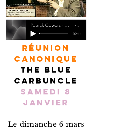
Patrick Gowers - Mr.Henry Baker's Christmas (from The Blue Carbuncle) (128kbit_AAC)
Patrick Gowers
-02:11
Réunion
canonique
The Blue
Carbuncle
samedi 8
janvier
Le dimanche 6 mars