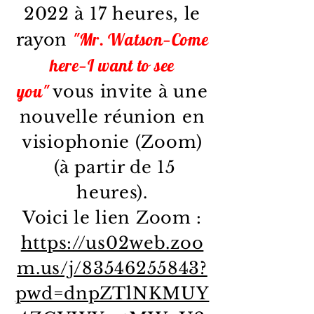
2022 à 17 heures, le
"Mr. Watson—Come
rayon
here—I want to see
you"
vous invite à une
nouvelle réunion en
visiophonie (Zoom)
(à partir de 15
heures).
Voici le lien Zoom :
https://us02web.zoo
m.us/j/83546255843?
pwd=dnpZTlNKMUY