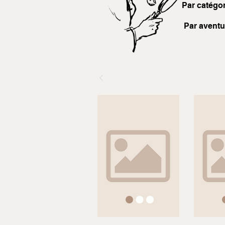
Par catégor
Par aventu