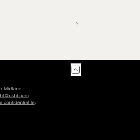
co-Midland
shf@sshf.com
e confidentialité
.