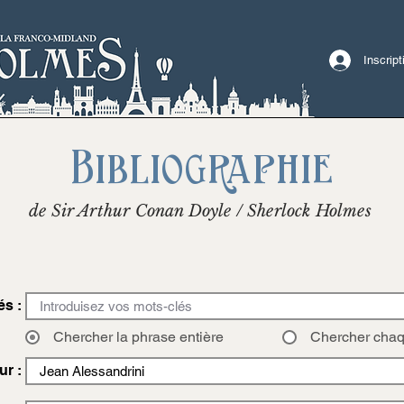
Inscrip
Bibliographie
de Sir Arthur Conan Doyle / Sherlock Holmes
és :
Chercher la phrase entière
Chercher cha
ur :