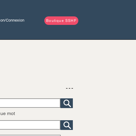
tion/Connexion
Boutique SSHF
- - -
que mot