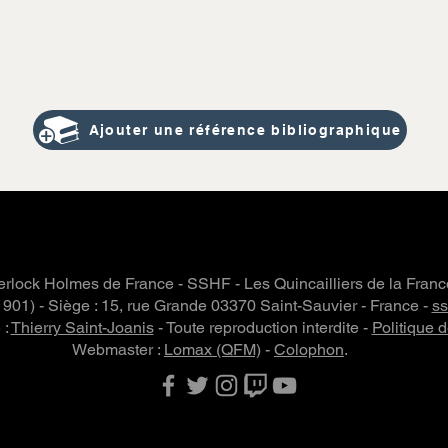
Ajouter une référence bibliographique
rlock Holmes de France - SSHF - Les Quincailliers de la Fran
 1901) - Siège : 15, rue Grande 03370 Saint-Sauvier - France -
s
 :
Thierry Saint-Joanis
- Toute reproduction interdite -
Politique d
Webmaster :
Lomax (QFM)
-
Colophon
.