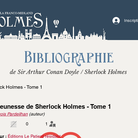
Inscrip
Bibliographie
de Sir Arthur Conan Doyle / Sherlock Holmes
ck Holmes - Tome 1
jeunesse de Sherlock Holmes - Tome 1
ois Pardeilhan
(auteur)
0
1
Éditions Le Patient résidant
ur :