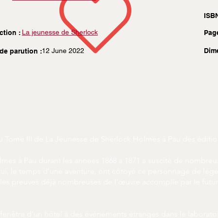
ISBN
La jeunesse de Sherlock
ction :
Pag
12 June 2022
Dim
de parution :
u Tome III de La Jeunesse de Sherlock Holmes à Pau des éditio
mes à Pau durant les années 1868 à 1871 a suscité de nombreu
qui, le temps d’une aventure, ont côtoyé ce personnage de lég
les preuves déjà nombreuses de l’œuvre accomplie par le futur
fenêtre d’un hôtel à des événements étranges dans le laboratoir