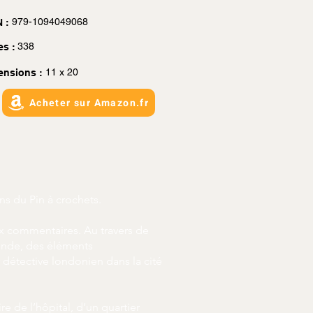
979-1094049068
 :
338
es :
11 x 20
ensions :
Acheter sur Amazon.fr
ns du Pin à crochets.
x commentaires. Au travers de
ende, des éléments
 détective londonien dans la cité
e de l’hôpital, d’un quartier