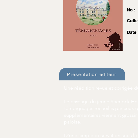
No :
Colle
Date 
Présentation éditeur
Une réédition revue et corrigée d
Le passage du jeune Sherlock Hol
témoignages recueillis par ceux 
supplémentaires viennent grossir 
paloise.
D’une simple observation sous la 