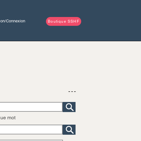
tion/Connexion
Boutique SSHF
- - -
que mot