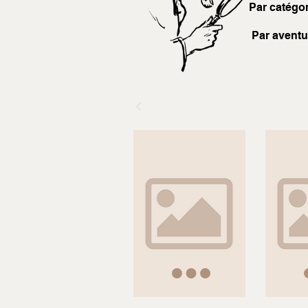
Par catégor
Par aventu