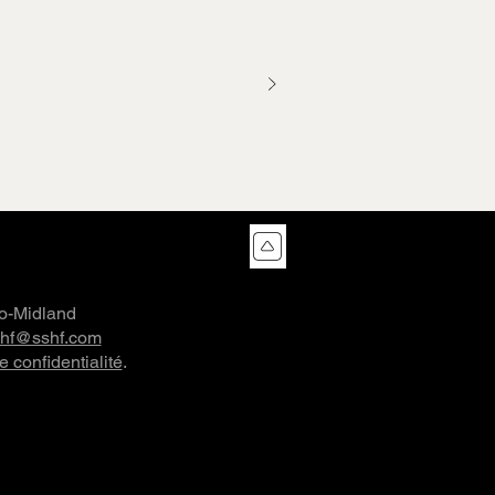
co-Midland
shf@sshf.com
e confidentialité
.