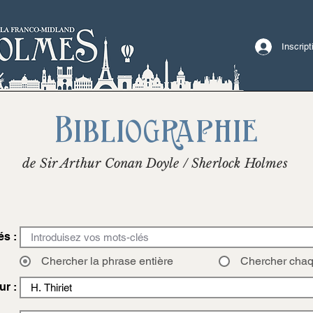
Inscrip
Bibliographie
de Sir Arthur Conan Doyle / Sherlock Holmes
és :
Chercher la phrase entière
Chercher cha
ur :