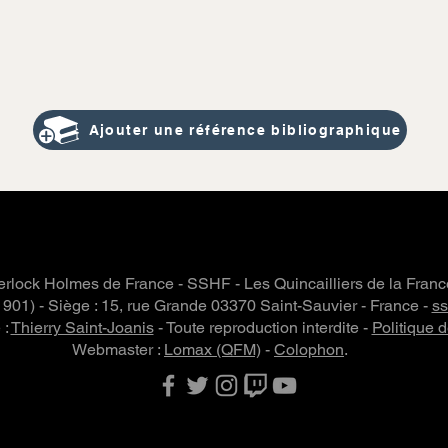
Ajouter une référence bibliographique
rlock Holmes de France - SSHF - Les Quincailliers de la Fran
 1901) - Siège : 15, rue Grande 03370 Saint-Sauvier - France -
s
 :
Thierry Saint-Joanis
- Toute reproduction interdite -
Politique d
Webmaster :
Lomax (QFM)
-
Colophon
.