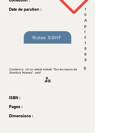
Collection :
Date de parution :
1
0
A
p
r
Notes SSHF
il
1
9
9
3
0
Contient p. 14 un article intitulé "Sur les traces de
Sherlock Holmes". sshf
ISBN :
Pages :
Dimensions :