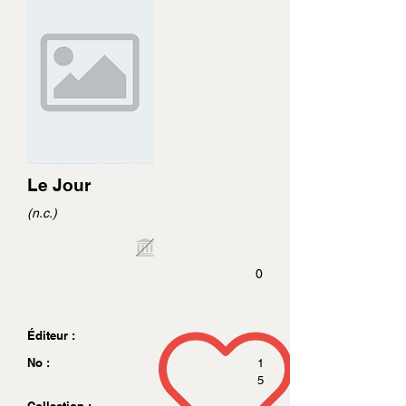
Le Jour
(n.c.)
0
Éditeur :
No :
1
5