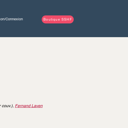
tion/Connexion
Boutique SSHF
r couv.),
Fernand Laven