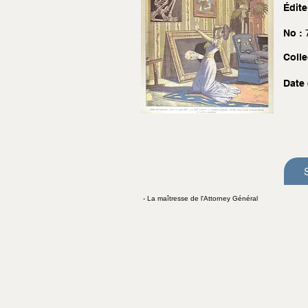
Édite
No :
Colle
Date 
- La maîtresse de l'Attorney Général