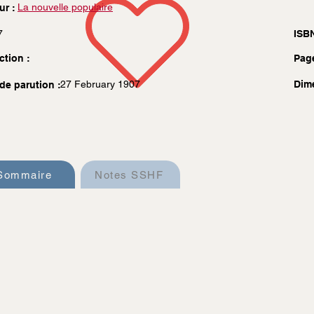
La nouvelle populaire
ur :
7
ISBN
ction :
Pag
27 February 1907
Dim
de parution :
Sommaire
Notes SSHF