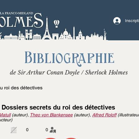
Inscrip
Bibliographie
de Sir Arthur Conan Doyle / Sherlock Holmes
u roi des détectives
 Dossiers secrets du roi des détectives
Matull
(auteur),
Theo von Blankensee
(auteur),
Alfred Roloff
(illustrateu
ucteur)
0
0