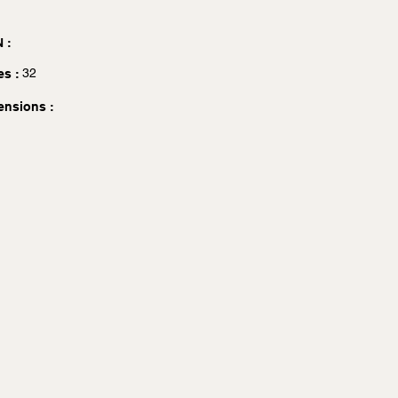
 :
32
es :
ensions :