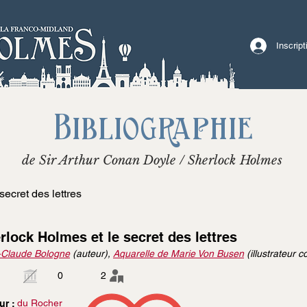
Inscrip
Bibliographie
de Sir Arthur Conan Doyle / Sherlock Holmes
ecret des lettres
rlock Holmes et le secret des lettres
-Claude Bologne
(auteur),
Aquarelle de Marie Von Busen
(illustrateur c
0
2
du Rocher
ur :