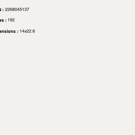
2268045137
 :
192
es :
14x22.6
ensions :