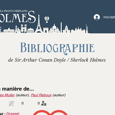
Inscrip
Bibliographie
de Sir Arthur Conan Doyle / Sherlock Holmes
a manière de...
es Muller
(auteur),
Paul Reboux
(auteur)
0
0
Grasset
ur :