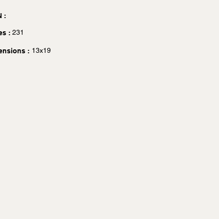
 :
231
es :
13x19
ensions :