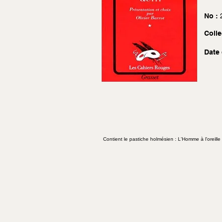
No :
Colle
Date 
Contient le pastiche holmésien : L'Homme à l'oreille 