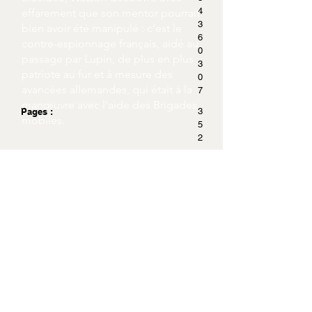
4
effarement que son mentor pourrait
3
bien avoir été manipulé : c’est le
6
contre-espionnage français, aidé au
0
passage par Lupin, de plus en plus
3
patriote au fur et à mesure des
0
avancées allemandes, qui était à la
7
manœuvre avec l’aide des Brigades
Pages :
3
mobiles.
5
2
Dimensions :
1
7
.
8
x
1
1
Acheter sur Amazon.fr