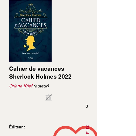
Cahier de vacances
Sherlock Holmes 2022
Oriane Krief
(auteur)
0
H
Éditeur :
a