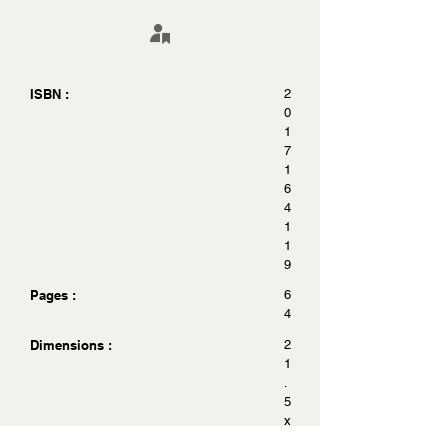
ISBN :
2
0
1
7
1
6
4
1
1
9
Pages :
6
4
Dimensions :
2
1
.
5
x
2