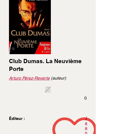
Club Dumas. La Neuvième
Porte
Arturo Pérez-Reverte
(auteur)
0
J
Éditeur :
e
a
n