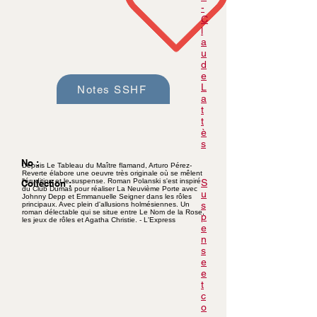
-
C
l
a
u
d
e
L
Notes SSHF
a
t
t
è
s
No :
Depuis Le Tableau du Maître flamand, Arturo Pérez-
Reverte élabore une oeuvre très originale où se mêlent
l'érudition et le suspense. Roman Polanski s'est inspiré
S
Collection :
du Club Dumas pour réaliser La Neuvième Porte avec
u
Johnny Depp et Emmanuelle Seigner dans les rôles
s
principaux. Avec plein d'allusions holmésiennes. Un
roman délectable qui se situe entre Le Nom de la Rose,
p
les jeux de rôles et Agatha Christie. - L'Express
e
n
s
e
e
t
c
o