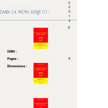
s'était trompé ?
y
2
Dans la même série (7) :
0
1
3
0
ISBN :
Pages :
8
Dimensions :