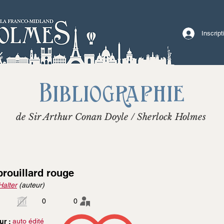
Inscrip
Bibliographie
de Sir Arthur Conan Doyle / Sherlock Holmes
brouillard rouge
Halter
(auteur)
0
0
auto édité
ur :