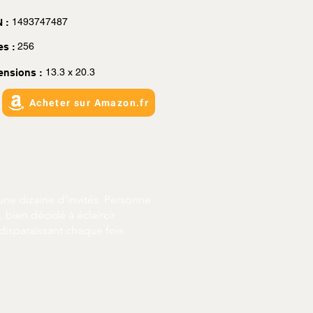
1493747487
 :
256
es :
13.3 x 20.3
ensions :
Acheter sur Amazon.fr
’une dizaine d’invités. Personne
 bien décidé à éclaircir
 disparaissant chaque fois