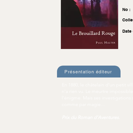
No :
Colle
Date 
Présentation éditeur
En 1880, le châtelain d’un petit v
n’a rien vu. Le meurtre impossible
l’énigme. Mais ses investigations 
comme par magie…
Prix du Roman d’Aventures.