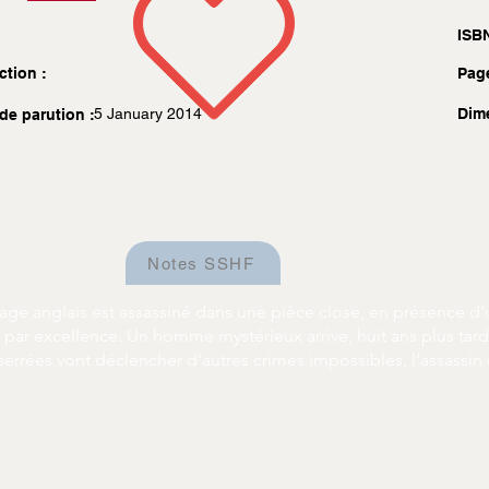
ISBN
ction :
Pag
5 January 2014
Dim
de parution :
Notes SSHF
illage anglais est assassiné dans une pièce close, en présence d
 par excellence. Un homme mystérieux arrive, huit ans plus tard,
serrées vont déclencher d’autres crimes impossibles, l’assassin