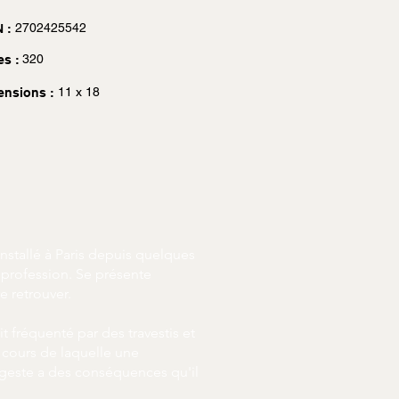
2702425542
 :
320
es :
11 x 18
ensions :
nstallé à Paris depuis quelques
 profession. Se présente
e retrouver.
t fréquenté par des travestis et
u cours de laquelle une
n geste a des conséquences qu'il