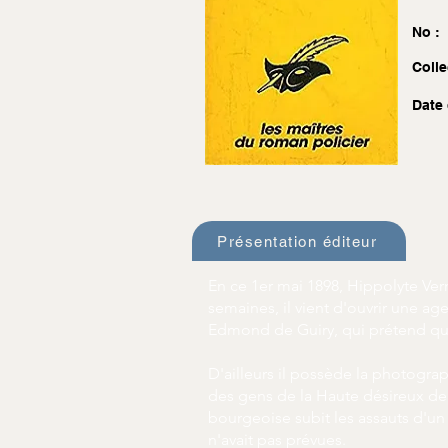
No :
Colle
Date 
Présentation éditeur
En ce 1er mai 1898, Hippolyte Ver
semaines, il vient d'ouvrir une a
Edmond de Guiry, qui prétend qu'on
D'ailleurs il possède la photograp
des gens de la Haute désireux de s
bourgeoise subit les assauts d'un
n'avait pas prévues.