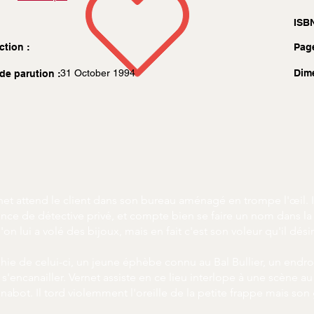
ISBN
ction :
Pag
31 October 1994
Dim
de parution :
net attend le client dans son bureau aménagé en trompe l'œil. I
gence de détective privé, et compte bien se faire un nom dans la
 lui a volé des bijoux, mais en fait c'est son voleur qu'il désir
hie de celui-ci, un jeune éphèbe connu au Bal Bullier, un endroi
'encanailler. Vernet assiste en ce lieu interlope à une scène a
 nabot. Il tord violemment l'oreille de la petite frappe mais so