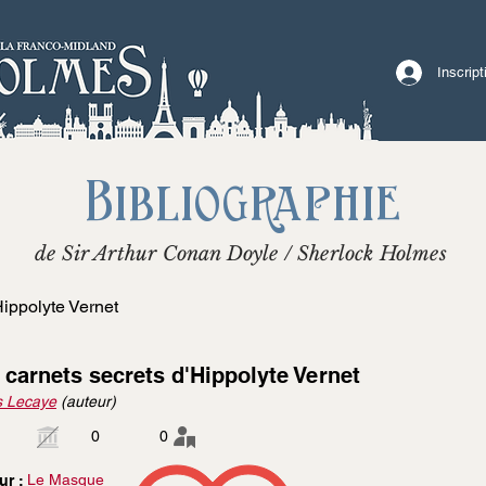
Inscrip
Bibliographie
de Sir Arthur Conan Doyle / Sherlock Holmes
Hippolyte Vernet
 carnets secrets d'Hippolyte Vernet
s Lecaye
(auteur)
0
0
Le Masque
ur :