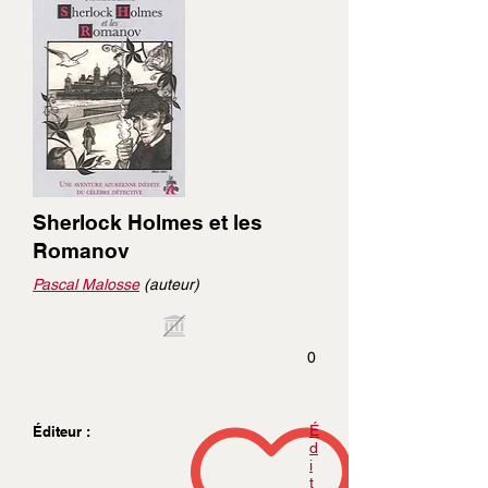
Sherlock Holmes et les
Romanov
Pascal Malosse
(auteur)
0
É
Éditeur :
d
i
t