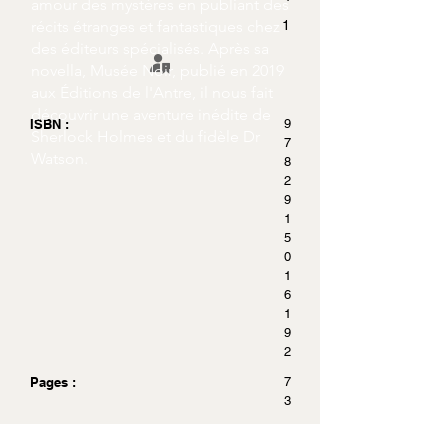
amour des mystères en publiant des
récits étranges et fantastiques chez
1
des éditeurs spécialisés. Après sa
novella, Musée Noir, publié en 2019
aux Éditions de l'Antre, il nous fait
découvrir une aventure inédite de
ISBN :
9
Sherlock Holmes et du fidèle Dr
7
Watson.
8
2
9
1
5
0
1
6
1
9
2
Pages :
7
3
Dimensions :
1