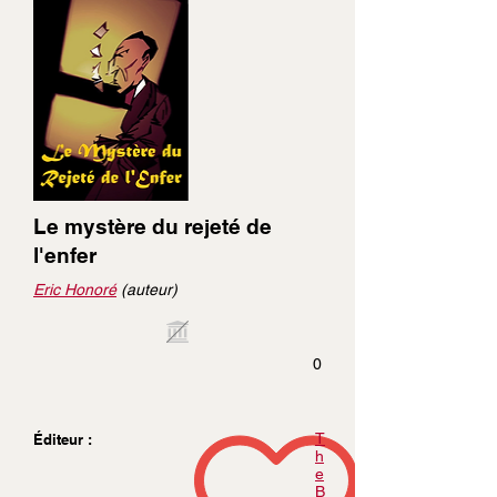
Le mystère du rejeté de
l'enfer
Eric Honoré
(auteur)
0
T
Éditeur :
h
e
B