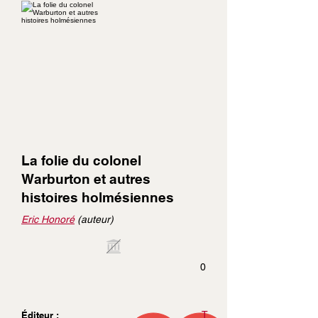
La folie du colonel
Warburton et autres
histoires holmésiennes
Eric Honoré
(auteur)
0
T
Éditeur :