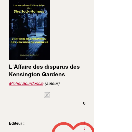
L'Affaire des disparus des
Kensington Gardens
Michel Bourdoncle
(auteur)
0
L
Éditeur :
i