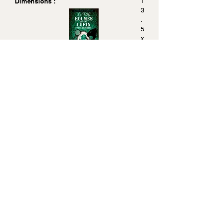
Dimensions :
1
3
.
5
x
2
1
.
5
Acheter sur Amazon.fr