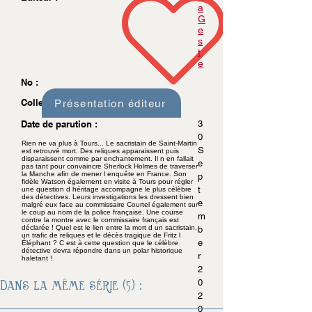
a
G
e
s
t
e
No :
Collection :
Présentation éditeur
Date de parution :
3
0
Rien ne va plus à Tours... Le sacristain de Saint-Martin
S
est retrouvé mort. Des reliques apparaissent puis
disparaissent comme par enchantement. Il n en fallait
e
pas tant pour convaincre Sherlock Holmes de traverser
la Manche afin de mener l enquête en France. Son
p
fidèle Watson également en visite à Tours pour régler
t
une question d héritage accompagne le plus célèbre
des détectives. Leurs investigations les dressent bien
e
malgré eux face au commissaire Courtel également sur
le coup au nom de la police française. Une course
m
contre la montre avec le commissaire français est
déclarée ! Quel est le lien entre la mort d un sacristain,
b
un trafic de reliques et le décès tragique de Fritz l
e
Éléphant ? C est à cette question que le célèbre
détective devra répondre dans un polar historique
r
haletant !
2
Dans la même série (5) :
0
2
0