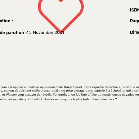
ISBN
ction :
Pag
15 November 2021
Dim
de parution :
tson est appelé au célèbre appartement de Baker Street, dans lequel le détective a provoqué un
, surtout depuis une malheureuse affaire de prise d’otage dans laquelle il a échoué et qui a cont
 et Watson vont essayer de réveiller l’enqueÌteur en lui. Une affaire de mystérieuses noyades 
ntrer au monde que Sherlock Holmes est toujours le plus brillant des détectives ?