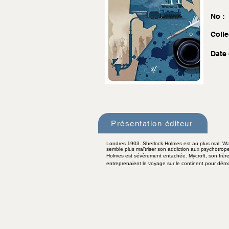
No :
Colle
Date 
Présentation éditeur
Londres 1903. Sherlock Holmes est au plus mal. Wa
semble plus maîtriser son addiction aux psychotropes
Holmes est sévèrement entachée. Mycroft, son frère,
entreprenaient le voyage sur le continent pour démo