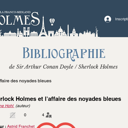
Inscrip
Bibliographie
de Sir Arthur Conan Doyle / Sherlock Holmes
ffaire des noyades bleues
rlock Holmes et l'affaire des noyades bleues
me Hohl
(auteur)
0
4
Astrid Franchet
ur :