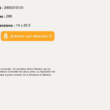
2900315131
 :
288
es :
14 x 20.5
ensions :
Acheter sur Amazon.fr
 incendie. Un accident selon Holmes, qui ne
ribué à brouiller les deux amis. La réputation de
tombe à point nommé. Et si Sherlock et Watson