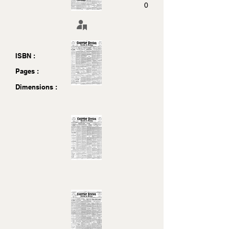
0
ISBN :
Pages :
Dimensions :