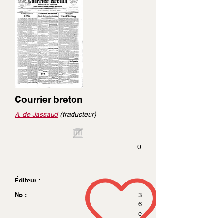
Courrier breton
A. de Jassaud
(traducteur)
0
Éditeur :
No :
3
6
e