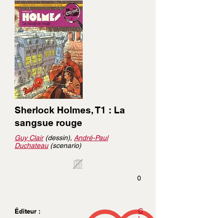
Sherlock Holmes, T1 : La
sangsue rouge
Guy Clair
(dessin),
André-Paul
Duchateau
(scenario)
0
C
Éditeur :