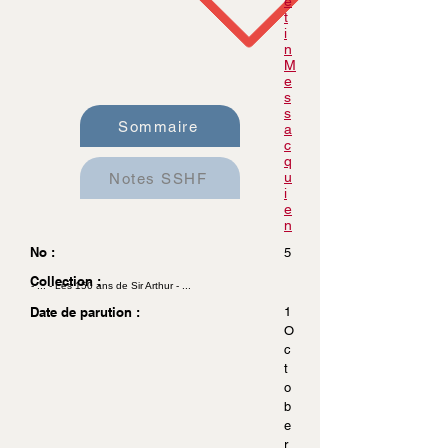
e
t
i
n
M
e
s
s
Sommaire
a
c
q
u
Notes SSHF
i
e
n
No :
5
Collection :
- ... - Les 150 ans de Sir Arthur - ...
Date de parution :
1
O
c
t
o
b
e
r