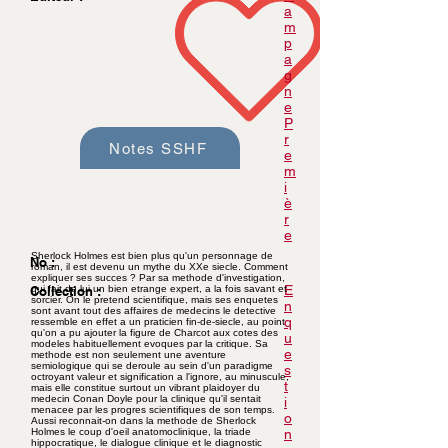
a
m
p
a
g
n
e
P
r
Notes SSHF
e
m
i
è
r
e
Sherlock Holmes est bien plus qu'un personnage de
No :
roman, il est devenu un mythe du XXe siecle. Comment
expliquer ses succes ? Par sa methode d'investigation,
E
Collection :
qui fait de lui un bien etrange expert, a la fois savant et
sorcier. On le pretend scientifique, mais ses enquetes
n
sont avant tout des affaires de medecins le detective
q
ressemble en effet a un praticien fin-de-siecle, au point
qu'on a pu ajouter la figure de Charcot aux cotes des
u
modeles habituellement evoques par la critique. Sa
e
methode est non seulement une aventure
semiologique qui se deroule au sein d'un paradigme
s
octroyant valeur et signification a l'ignore, au minuscule,
t
mais elle constitue surtout un vibrant plaidoyer du
medecin Conan Doyle pour la clinique qu'il sentait
i
menacee par les progres scientifiques de son temps.
o
Aussi reconnait-on dans la methode de Sherlock
Holmes le coup d'oeil anatomoclinique, la triade
n
hippocratique, le dialogue clinique et le diagnostic