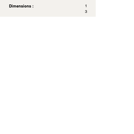
Dimensions :
1
3
.
4
x
2
0
.
8