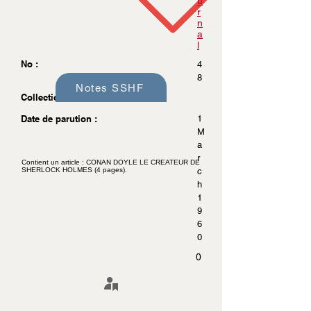
u
r
n
a
l
No :
4
8
Notes SSHF
Collection :
Date de parution :
1
M
a
r
Contient un article : CONAN DOYLE LE CREATEUR DE
SHERLOCK HOLMES (4 pages).
c
h
1
9
6
0
0