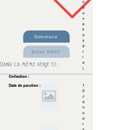
n
o
u
v
e
ll
e
Sommaire
s
é
Notes SSHF
r
i
e
Dans la même série (5) :
)
Collection :
Date de parution :
1
0
J
a
n
u
a
r
y