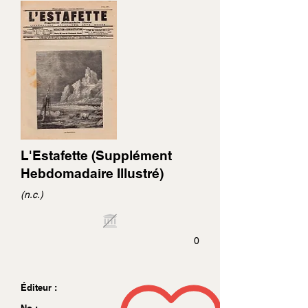
L'Estafette (Supplément
Hebdomadaire Illustré)
(n.c.)
0
Éditeur :