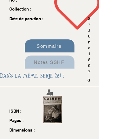
No :
Collection :
Date de parution :
2
7
J
u
n
Sommaire
e
1
8
Notes SSHF
9
7
Dans la même série (2) :
0
ISBN :
Pages :
Dimensions :