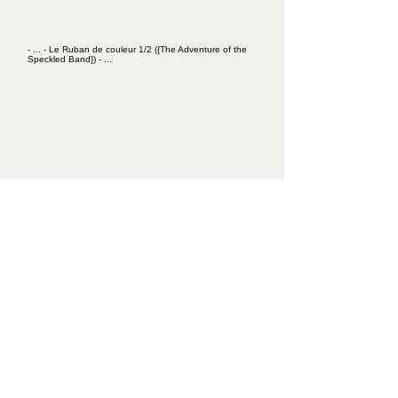
- ... - Le Ruban de couleur 1/2 ({The Adventure of the
Speckled Band}) - ...