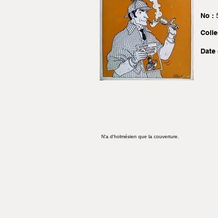
No :
Colle
Date 
N'a d'holmésien que la couverture.