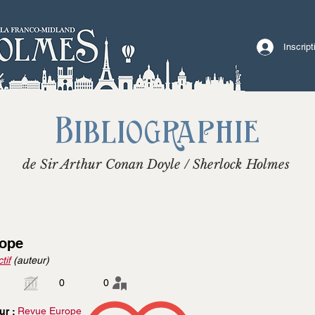
Inscrip
Bibliographie
de Sir Arthur Conan Doyle / Sherlock Holmes
ope
tif
(auteur)
0
0
Revue Europe
ur :