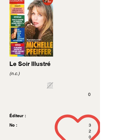
Le Soir Illustré
(n.c.)
0
Éditeur :
No :
3
2
0