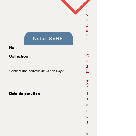
u
n
i
v
e
r
s
e
Notes SSHF
l
No :
C
Collection :
a
li
b
Contient une nouvelle de Conan Doyle.
r
e
9
Date de parution :
1
J
a
n
u
a
r
y