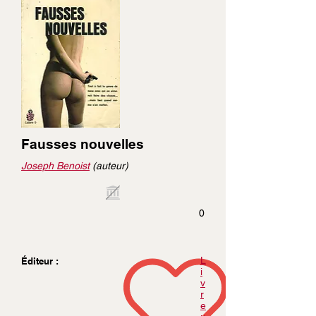
Fausses nouvelles
Joseph Benoist
(auteur)
0
L
Éditeur :
i
v
r
e