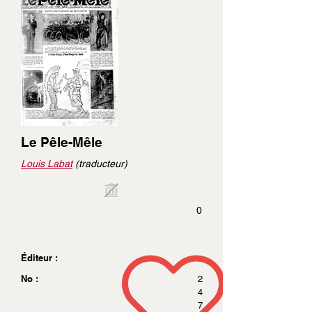
Le Pêle-Mêle
Louis Labat
(traducteur)
0
Éditeur :
No :
2
4
7