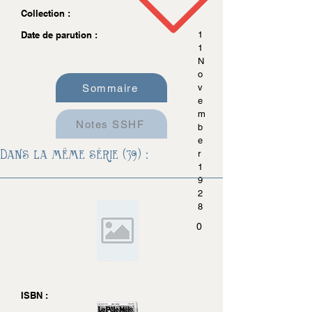
Collection :
Date de parution :
1
1
N
o
Sommaire
v
e
m
Notes SSHF
b
e
Dans la même série (39) :
r
1
9
2
8
0
ISBN :