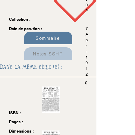
0
2
Collection :
Date de parution :
7
A
Sommaire
p
r
il
Notes SSHF
1
9
Dans la même série (6) :
1
2
0
ISBN :
Pages :
Dimensions :