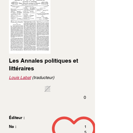
Les Annales politiques et
littéraires
Louis Labat
(traducteur)
0
Éditeur :
No :
1
5