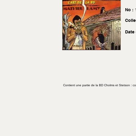
No :
Colle
Date 
Contient une partie de la BD Cholms et Stetson : co