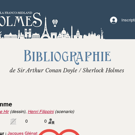
Inscrip
Bibliographie
de Sir Arthur Conan Doyle / Sherlock Holmes
mme
e Hir
(dessin),
Henri Filippini
(scenario)
0
0
Jacques Glénat
ur :