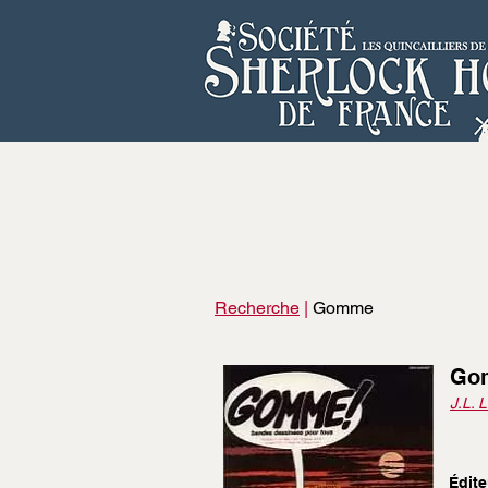
Recherche
|
Gomme
Go
J.L. L
Édite