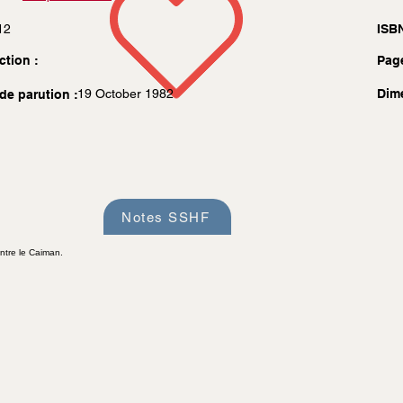
12
ISBN
ction :
Pag
19 October 1982
Dim
de parution :
Notes SSHF
ntre le Caiman.