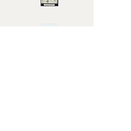
- L'Affaire de l'homme sans nom (par {Jean-Bernard
Garreau}) - Un vieillard qui se porte bien (par {Louis
Manguero}) - Le Secret de Sherlock Holmes (par {Marc
Georges}) - Divertissements holmésiens (par {Louis
Manguero}) - Holmes, Sweet Holmes (par {Gilles
Marchal}) - Sherlock Holmes au Portugal (par {Jacques
Baudou}) - Sherlock Holmes en B.D. (par {Marc
Georges})