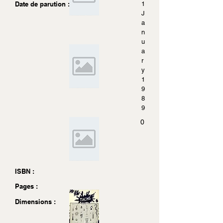
Date de parution :
1
J
a
n
u
a
r
y
1
9
8
9
0
ISBN :
Pages :
Dimensions :