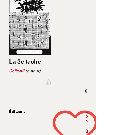
La 3e tache
Collectif
(auteur)
0
S
Éditeur :
o
c
i
é